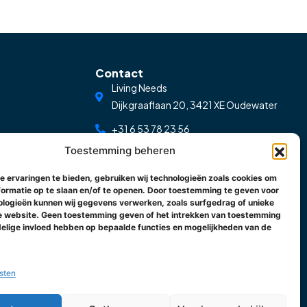
Contact
Living Needs
Dijkgraaflaan 20, 3421 XE Oudewater
+31 6 53 78 23 56
Toestemming beheren
klantenservice@livingneeds.nl
 ervaringen te bieden, gebruiken wij technologieën zoals cookies om
ormatie op te slaan en/of te openen. Door toestemming te geven voor
logieën kunnen wij gegevens verwerken, zoals surfgedrag of unieke
ze website. Geen toestemming geven of het intrekken van toestemming
elige invloed hebben op bepaalde functies en mogelijkheden van de
sten