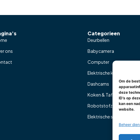
agina's
Categorieen
ome
Deurbellen
er ons
Babycamera
ntact
Computer
Elektrische kruiken
Om de beste
Dashcams
apparaatinf
deze techno
Koken & Tafelen
ID’s op de
kan een nad
Robotstofzuiger
website.
Elektrische steps
Beheer dien