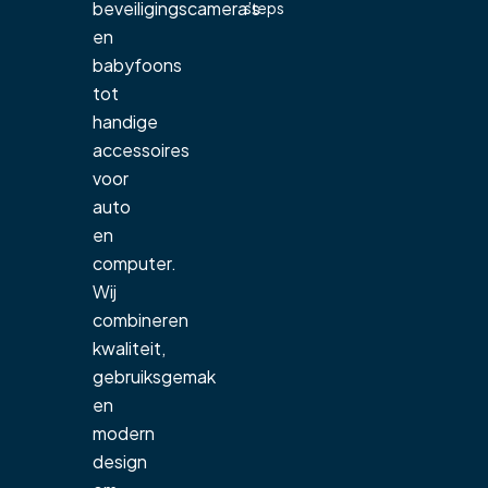
beveiligingscamera’s
steps
en
babyfoons
tot
handige
accessoires
voor
auto
en
computer.
Wij
combineren
kwaliteit,
gebruiksgemak
en
modern
design