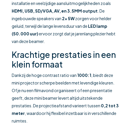
installatie en veelzijdige aansluitmogelijkheden zoals
HDMI, USB, SD/VGA, AV, en 3.5MM output
. De
ingebouwde speakers van
2x 5W
zorgen voor helder
geluid, terwijl de lange levensduur van de
LED lamp
(50.000 uur)
ervoor zorgt dat je jarenlang plezier hebt
van deze beamer.
Krachtige prestaties in een
klein formaat
Dankzij de hoge contrast ratio van
1000:1
, biedt deze
mini projector scherpe beelden met levendige kleuren.
Of je nu een filmavond organiseert of een presentatie
geeft, deze mini beamer levert altijd uitstekende
prestaties. De projectieafstand varieert tussen
0,2 tot 3
meter
, waardoor hij flexibel inzetbaar is in verschillende
ruimtes.