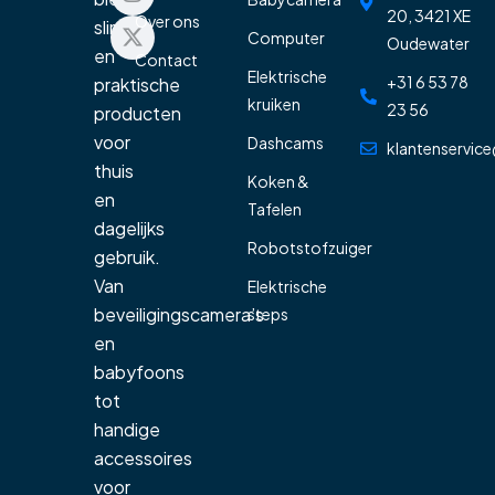
20, 3421 XE
Over ons
slimme
Computer
Oudewater
en
Contact
Elektrische
+31 6 53 78
praktische
kruiken
23 56
producten
voor
Dashcams
klantenservice
thuis
Koken &
en
Tafelen
dagelijks
Robotstofzuiger
gebruik.
Van
Elektrische
beveiligingscamera’s
steps
en
babyfoons
tot
handige
accessoires
voor