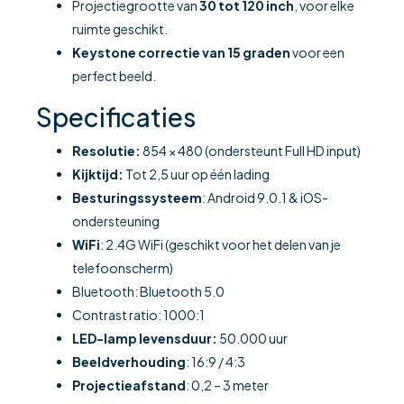
Projectiegrootte van
30 tot 120 inch
, voor elke
ruimte geschikt.
Keystone correctie van 15 graden
voor een
perfect beeld.
Specificaties
Resolutie:
854 × 480 (ondersteunt Full HD input)
Kijktijd:
Tot 2,5 uur op één lading
Besturingssysteem
: Android 9.0.1 & iOS-
ondersteuning
WiFi
: 2.4G WiFi (geschikt voor het delen van je
telefoonscherm)
Bluetooth: Bluetooth 5.0
Contrast ratio: 1000:1
LED-lamp levensduur:
50.000 uur
Beeldverhouding
: 16:9 / 4:3
Projectieafstand
: 0,2 – 3 meter