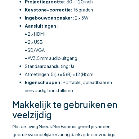
Projectiegrootte:
30 – 120 inch
Keystone-correctie:
15 graden
Ingebouwde speaker:
2 × 5W
Aansluitingen:
• 2 × HDMI
• 2 × USB
• SD/VGA
• AV3.5 mm audio uitgang
Standaardaansluiting: Ja
Afmetingen: 5 (L) × 5 (B) × 12 (H) cm
Eigenschappen:
Portable, oplaadbaar en
eenvoudig te installeren
Makkelijk te gebruiken en
veelzijdig
Met de Living Needs Mini Beamer geniet je van een
gebruiksvriendelijke ervaring dankzij de eenvoudige