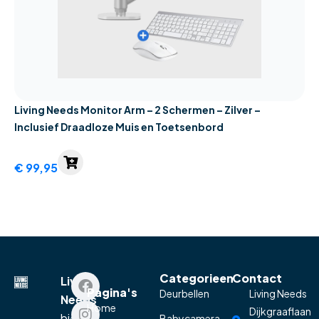
Living Needs Monitor Arm – 2 Schermen – Zilver –
Inclusief Draadloze Muis en Toetsenbord
€
99,95
Categorieen
Contact
Living
Pagina's
Deurbellen
Living Needs
Needs
Home
Dijkgraaflaan
biedt
Babycamera