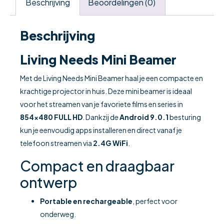
Beschrijving
Beoordelingen (0)
Beschrijving
Living Needs Mini Beamer
Met de Living Needs Mini Beamer haal je een compacte en
krachtige projector in huis. Deze mini beamer is ideaal
voor het streamen van je favoriete films en series in
854×480 FULL HD
. Dankzij de
Android 9.0.1
besturing
kun je eenvoudig apps installeren en direct vanaf je
telefoon streamen via
2.4G WiFi
.
Compact en draagbaar
ontwerp
Portable en rechargeable
, perfect voor
onderweg.