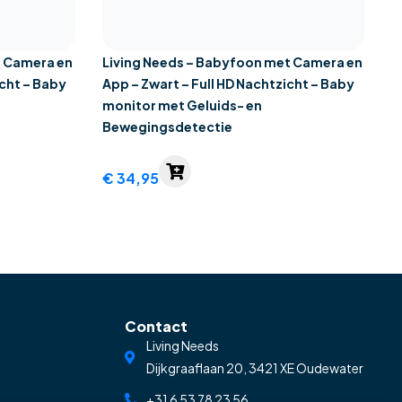
t Camera en
Living Needs – Babyfoon met Camera en
icht – Baby
App – Zwart – Full HD Nachtzicht – Baby
monitor met Geluids- en
Bewegingsdetectie
€
34,95
Contact
Living Needs
Dijkgraaflaan 20, 3421 XE Oudewater
+31 6 53 78 23 56