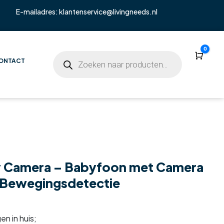
E-mailadres:
klantenservice@livingneeds.nl
0
Wink
ONTACT
y Camera – Babyfoon met Camera
– Bewegingsdetectie
n in huis;