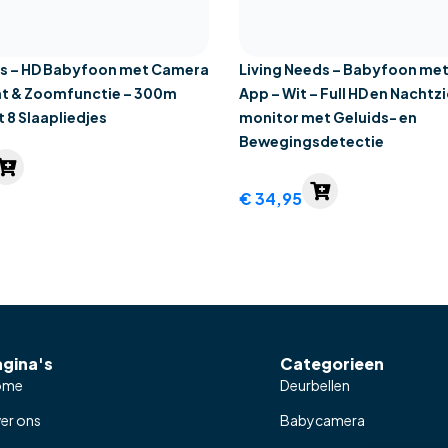
ds – HD Babyfoon met Camera
Living Needs – Babyfoon me
ht & Zoomfunctie – 300m
App – Wit – Full HD en Nachtz
t 8 Slaapliedjes
monitor met Geluids- en
Bewegingsdetectie
€
34,95
agina's
Categorieen
ome
Deurbellen
er ons
Babycamera