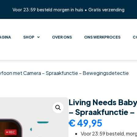
Voor 23:59 besteld morgen in huis • Gratis verzending
AGINA
SHOP
OVER ONS
ONS WERKPROCES
C
yfoon met Camera – Spraakfunctie – Bewegingsdetectie
Living Needs Bab
– Spraakfunctie 
€
49,95
Voor 23:59 besteld, morge