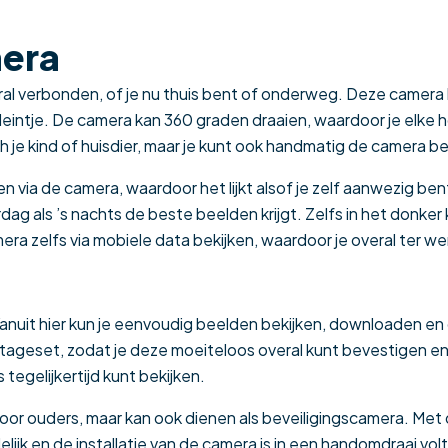
mera
eral verbonden, of je nu thuis bent of onderweg. Deze came
e kleintje. De camera kan 360 graden draaien, waardoor je el
e kind of huisdier, maar je kunt ook handmatig de camera be
via de camera, waardoor het lijkt alsof je zelf aanwezig be
 als ’s nachts de beste beelden krijgt. Zelfs in het donker 
a zelfs via mobiele data bekijken, waardoor je overal ter wer
nuit hier kun je eenvoudig beelden bekijken, downloaden en 
geset, zodat je deze moeiteloos overal kunt bevestigen en z
tegelijkertijd kunt bekijken.
oor ouders, maar kan ook dienen als beveiligingscamera. Met 
elijk en de installatie van de camera is in een handomdraai vol