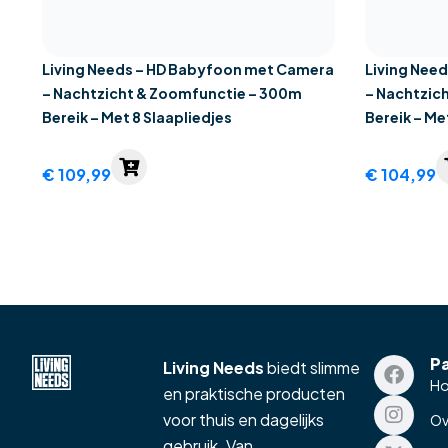
Living Needs – HD Babyfoon met Camera
Living Nee
– Nachtzicht & Zoomfunctie – 300m
– Nachtzic
Bereik – Met 8 Slaapliedjes
Bereik – Me
€
109,99
€
104,99
P
Living Needs
biedt slimme
H
en praktische producten
voor thuis en dagelijks
Ov
gebruik. Van