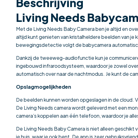
Beschrijving
Living Needs Babyca
Met de Living Needs Baby Camera ben je altijd en ov
altijd kunt genieten van kristalheldere beelden van j
bewegingsdetectie volgt de babycamera automatisch j
Dankzij de tweeweg-audiofunctie kun je communiceren 
ingebouwd infraroodsysteem, waardoor je zowel overdag
automatisch over naar de nachtmodus. Je kunt de camer
Opslagmogelijkheden
De beelden kunnen worden opgeslagen in de cloud. Va
De Living Needs camera wordt geleverd met een monta
camera’s koppelen aan één telefoon, waardoor je alles 
De Living Needs Baby Camera is niet alleen geschikt v
je huis, waar je ook bent. De app is zeer gebruiksvriend