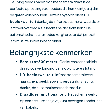
De Living Needs babyfoon met camera zwart is de
perfecte oplossing voor ouders die hun kleintje altijd in
de gaten willen houden. Deze babyfoon biedt
HD
beeldkwaliteit
dankzij de infraroodcamera, waardoor
je zowel overdag als ’s nachts helder zicht hebt. De
automatische nachtmodus zorgt ervoor dat je nooit
iets mist, zelfs niet in het donker.
Belangrijkste kenmerken
Bereik tot 300 meter:
Geniet van een stabiele
draadloze verbinding, zelfs op grotere afstand.
HD-beeldkwaliteit:
Infraroodcamera levert
haarscherp beeld, zowel overdag als ’s nachts
dankzij de automatische nachtmodus.
Draadloze functionaliteit:
Het scherm werkt
op een accu, zodat je vrij kunt bewegen zonder last
van kabels.