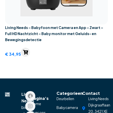
Living Needs – Babyfoon met Camera en App – Zwart –
Full HD Nachtzicht – Baby monitor met Geluids- en
Bewegingsdetectie
€
34,95
Categorieen
Contact
Living
Pagina's
Deurbellen
Living Needs
Needs
Home
Dijkgraaflaan
biedt
Babycamera
20, 3421 XE
Over ons