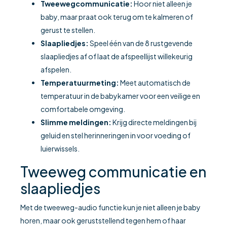
Tweewegcommunicatie:
Hoor niet alleen je
baby, maar praat ook terug om te kalmeren of
gerust te stellen.
Slaapliedjes:
Speel één van de 8 rustgevende
slaapliedjes af of laat de afspeellijst willekeurig
afspelen.
Temperatuurmeting:
Meet automatisch de
temperatuur in de babykamer voor een veilige en
comfortabele omgeving.
Slimme meldingen:
Krijg directe meldingen bij
geluid en stel herinneringen in voor voeding of
luierwissels.
Tweeweg communicatie en
slaapliedjes
Met de tweeweg-audio functie kun je niet alleen je baby
horen, maar ook geruststellend tegen hem of haar