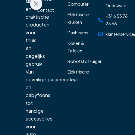
slimme
Computer
Oudewater
en
Contact
Elektrische
+31 6 53 78
praktische
kruiken
23 56
producten
voor
Dashcams
klantenservice
thuis
Koken &
en
Tafelen
dagelijks
Robotstofzuiger
gebruik.
Van
Elektrische
beveiligingscamera’s
steps
en
babyfoons
tot
handige
accessoires
voor
auto