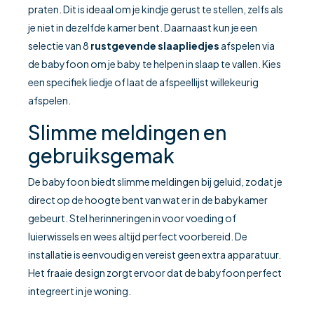
praten. Dit is ideaal om je kindje gerust te stellen, zelfs als
je niet in dezelfde kamer bent. Daarnaast kun je een
selectie van 8
rustgevende slaapliedjes
afspelen via
de babyfoon om je baby te helpen in slaap te vallen. Kies
een specifiek liedje of laat de afspeellijst willekeurig
afspelen.
Slimme meldingen en
gebruiksgemak
De babyfoon biedt slimme meldingen bij geluid, zodat je
direct op de hoogte bent van wat er in de babykamer
gebeurt. Stel herinneringen in voor voeding of
luierwissels en wees altijd perfect voorbereid. De
installatie is eenvoudig en vereist geen extra apparatuur.
Het fraaie design zorgt ervoor dat de babyfoon perfect
integreert in je woning.